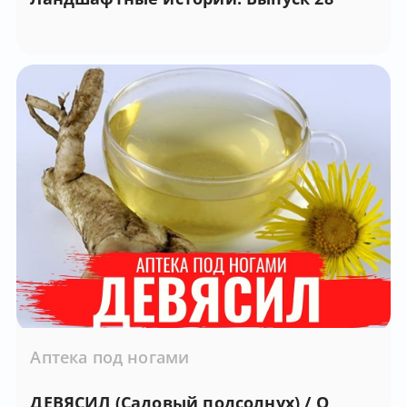
Аптека под ногами
ДЕВЯСИЛ (Садовый подсолнух) / О