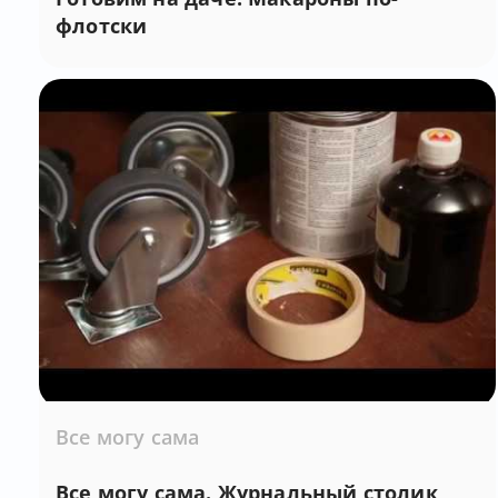
флотски
Все могу сама
Все могу сама. Журнальный столик