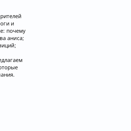
зрителей
оги и
ке: почему
ва аниса;
зиций;
едлагаем
которые
нания.