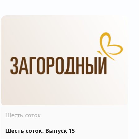
Шесть соток
Шесть соток. Выпуск 15