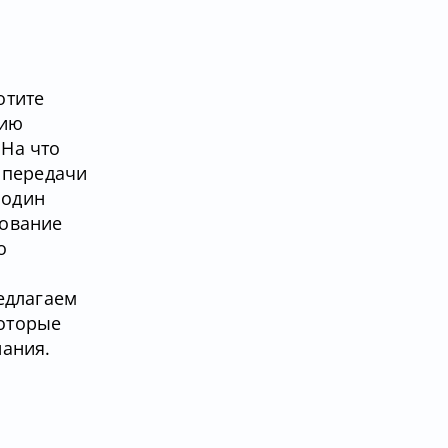
отите
рию
 На что
 передачи
 один
рование
о
едлагаем
которые
нания.