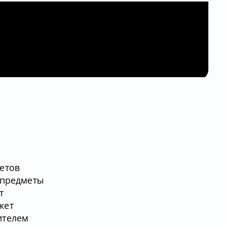
етов
е предметы
т
жет
ителем