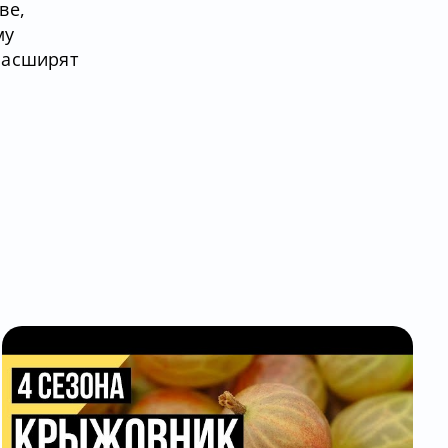
ве,
му
расширят