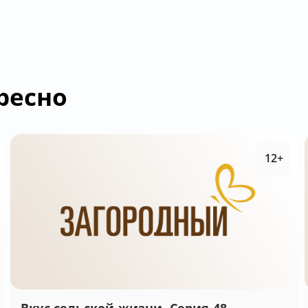
ресно
12+