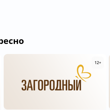
ресно
12+