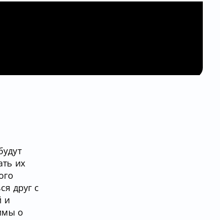
будут
ать их
ого
ся друг с
й и
ммы о