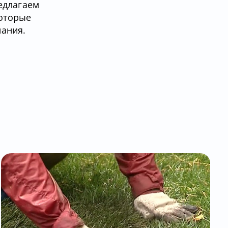
едлагаем
которые
нания.