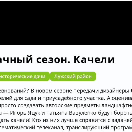
ачный сезон. Качели
исторические дачи
Лужский район
ревнований? В новом сезоне передачи дизайнеры 
лий для сада и приусадебного участка. А оценив
и просто создавать авторские предметы ландшафтн
 — Игорь Яцук и Татьяна Вавуленко будут бороть
ать качели! Кто из них лучше справится с задаче
 тематический телеканал, транслирующий програ