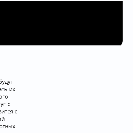
будут
ать их
ого
уг с
вится с
ий
отных.