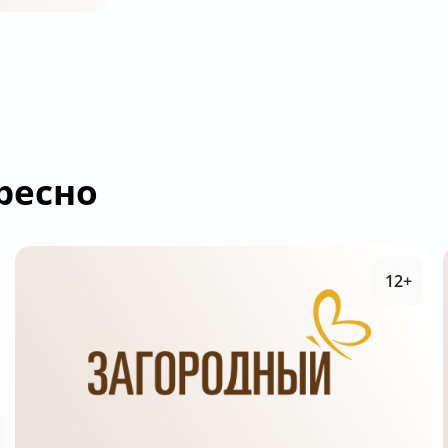
ресно
12+