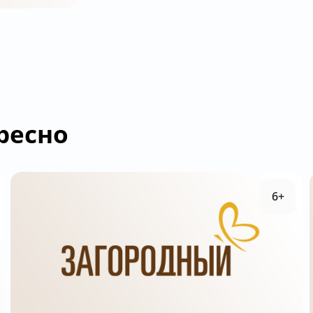
ресно
6+