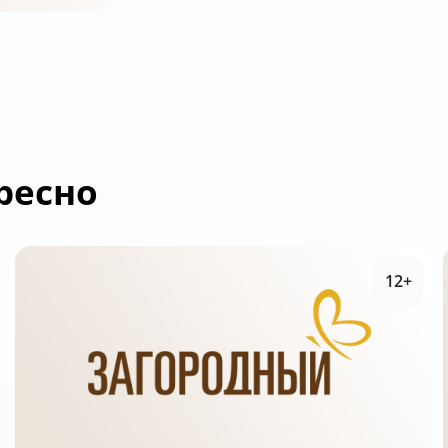
ресно
12+