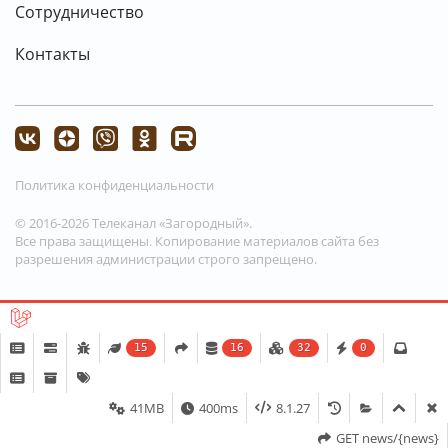
Сотрудничество
Контакты
Политика конфиденциальности
© 2016-2026 Телеканал «Загородный».
Все права защищены. Копирование материалов сайта без
разрешения администрации строго запрещено.
15
16
32
0
41MB
400ms
8.1.27
GET news/{news}